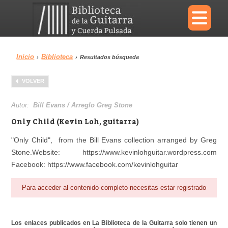
×
Inicio
Biblioteca
›
›
Resultados búsqueda
Menu
VOLVER
Biblioteca
Diccionario
Autor:
Bill Evans / Arreglo Greg Stone
Only Child (Kevin Loh, guitarra)
"Only Child", from the Bill Evans collection arranged by Greg
Stone.Website: https://www.kevinlohguitar.wordpress.com
Área personal
Reproductor
Facebook: https://www.facebook.com/kevinlohguitar
Para acceder al contenido completo necesitas estar registrado
Los enlaces publicados en La Biblioteca de la Guitarra solo tienen un