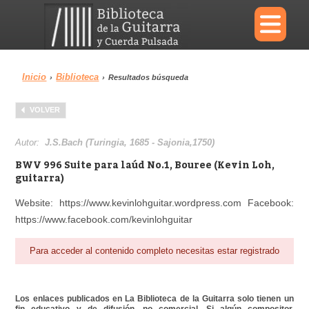
×
Inicio
Biblioteca
›
›
Resultados búsqueda
Menu
VOLVER
Biblioteca
Diccionario
Autor:
J.S.Bach (Turingia, 1685 - Sajonia,1750)
BWV 996 Suite para laúd No.1, Bouree (Kevin Loh,
guitarra)
Website: https://www.kevinlohguitar.wordpress.com Facebook:
Área personal
Reproductor
https://www.facebook.com/kevinlohguitar
Para acceder al contenido completo necesitas estar registrado
Los enlaces publicados en La Biblioteca de la Guitarra solo tienen un
fin educativo y de difusión, no comercial. Si algún compositor,