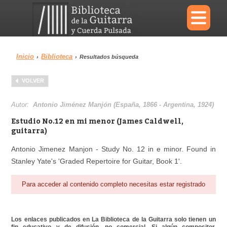
×
Inicio
Biblioteca
›
›
Resultados búsqueda
Menu
VOLVER
Biblioteca
Diccionario
Autor:
Antonio Jiménez Manjón (España, 1866 - Argentina, 1924)
Estudio No.12 en mi menor (James Caldwell,
guitarra)
Antonio Jimenez Manjon - Study No. 12 in e minor. Found in
Área personal
Reproductor
Stanley Yate's 'Graded Repertoire for Guitar, Book 1'.
Para acceder al contenido completo necesitas estar registrado
Los enlaces publicados en La Biblioteca de la Guitarra solo tienen un
fin educativo y de difusión, no comercial. Si algún compositor,