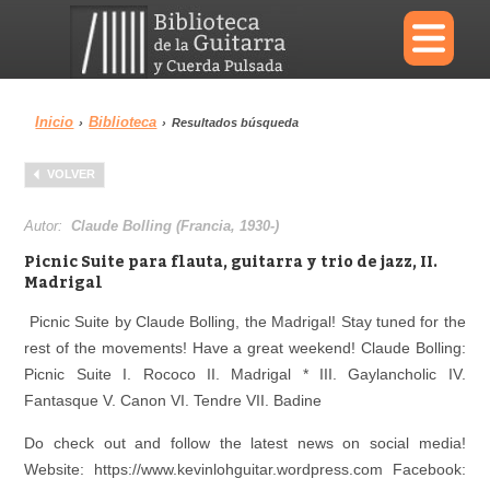
×
Inicio
Biblioteca
›
›
Resultados búsqueda
Menu
VOLVER
Biblioteca
Diccionario
Autor:
Claude Bolling (Francia, 1930-)
Picnic Suite para flauta, guitarra y trio de jazz, II.
Madrigal
Picnic Suite by Claude Bolling, the Madrigal! Stay tuned for the
Área personal
Reproductor
rest of the movements! Have a great weekend! Claude Bolling:
Picnic Suite I. Rococo II. Madrigal * III. Gaylancholic IV.
Fantasque V. Canon VI. Tendre VII. Badine
Do check out and follow the latest news on social media!
Website: https://www.kevinlohguitar.wordpress.com Facebook: