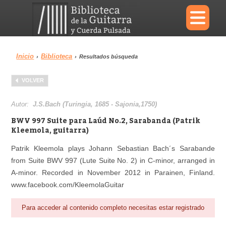
×
Inicio
Biblioteca
›
›
Resultados búsqueda
Menu
VOLVER
Biblioteca
Diccionario
Autor:
J.S.Bach (Turingia, 1685 - Sajonia,1750)
BWV 997 Suite para Laúd No.2, Sarabanda (Patrik
Kleemola, guitarra)
Patrik Kleemola plays Johann Sebastian Bach´s Sarabande
Área personal
Reproductor
from Suite BWV 997 (Lute Suite No. 2) in C-minor, arranged in
A-minor. Recorded in November 2012 in Parainen, Finland.
www.facebook.com/KleemolaGuitar
Para acceder al contenido completo necesitas estar registrado