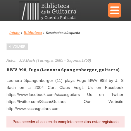
×
Inicio
Biblioteca
›
›
Resultados búsqueda
Menu
VOLVER
Biblioteca
Diccionario
Autor:
J.S.Bach (Turingia, 1685 - Sajonia,1750)
BWV 998, Fuga (Leonora Spangenberger, guitarra)
Leonora Spangenberger (11) plays Fuge BWV 998 by J. S.
Bach on a 2004 Curt Claus Voigt. Us on Facebook:
Área personal
Reproductor
https://www.facebook.com/siccasguitars Us on Twitter:
https://twitter.com/SiccasGuitars Our Website:
http://www.siccasguitars.com
Para acceder al contenido completo necesitas estar registrado