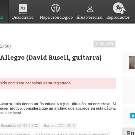
ca
Diccionario
Mapa cronológico
Área Personal
Reproductor
VOLVER
,1750)
Allegro (David Rusell, guitarra)
nido completo necesitas estar registrado
itarra solo tienen un fin educativo y de difusión, no comercial. Si
lquier motivo, considera que un archivo que aparece en esta página
se eliminará.
 Española (S. XVIII-XXI)
Barroco (XVII-XVIII)
En