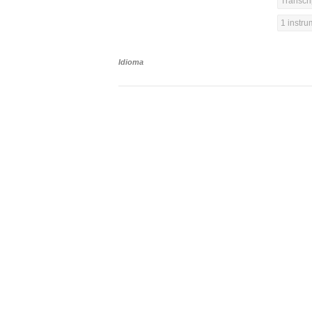
Transcri
1 instr
Idioma