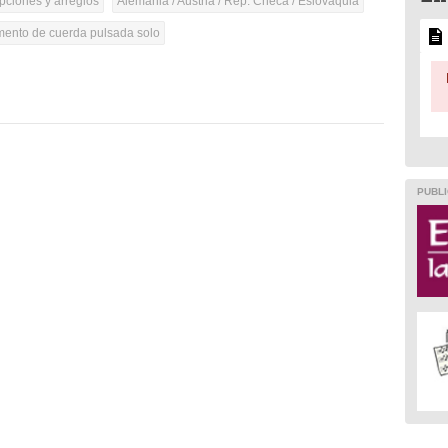
pciones y arreglos
Alemania / Austria / Rep. Checa / Eslovaquia
umento de cuerda pulsada solo
PUBLI