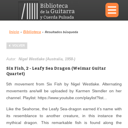
×
Inicio
Biblioteca
›
›
Resultados búsqueda
Menu
VOLVER
Biblioteca
Diccionario
Autor:
Nigel Westlake (Australia, 1958-)
Six Fish, 2 - Leafy Sea Dragon (Weimar Guitar
Quartet)
5th movement from Six Fish by Nigel Westlake. Alternating
Área personal
Reproductor
movements are/will be uploaded by Karmen Stendler on her
channel. Playlist: https://www.youtube.com/playlist?list...
Like the Seahorse, the Leafy Sea-dragon earned it’s name with
its resemblance to another creature, in this instance the
mythical dragon. This remarkable fish is found along the