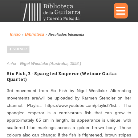
×
Inicio
Biblioteca
›
›
Resultados búsqueda
Menu
VOLVER
Biblioteca
Diccionario
Autor:
Nigel Westlake (Australia, 1958-)
Six Fish, 3 - Spangled Emperor (Weimar Guitar
Quartet)
3rd movement from Six Fish by Nigel Westlake. Alternating
Área personal
Reproductor
movements are/will be uploaded by Karmen Stendler on her
channel. Playlist: https://www.youtube.com/playlist?list... The
spangled emperor is a carnivorous fish that can grow to
approximately 85 cm in length. Its appearance is unique, with
scattered blue markings across a golden-brown body. These
colours also can change: if the fish is frightened, brown stripes