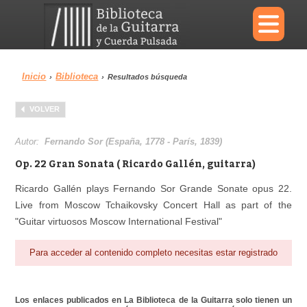
×
Inicio
Biblioteca
›
›
Resultados búsqueda
Menu
VOLVER
Biblioteca
Diccionario
Autor:
Fernando Sor (España, 1778 - París, 1839)
Op. 22 Gran Sonata ( Ricardo Gallén, guitarra)
Ricardo Gallén plays Fernando Sor Grande Sonate opus 22.
Live from Moscow Tchaikovsky Concert Hall as part of the
Área personal
Reproductor
"Guitar virtuosos Moscow International Festival"
Para acceder al contenido completo necesitas estar registrado
Los enlaces publicados en La Biblioteca de la Guitarra solo tienen un