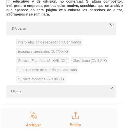
fin educativo y de difusión, no comercial. Si algún compositor,
intérprete o empresa, por cualquier motivo, considera que un archivo
que aparece en esta página web vulnera los derechos de autor,
infórmenos y se eliminará.
Etiquetas
Interpretación de repertorio y Conciertos
España y virreinatos (S. XV-XIX)
Guitarra Española (S. XVIII-XXI)
Clasicismo (XVIII-XIX)
1 instrumento de cuerda pulsada solo
Guitarra moderna (S. XIX-XX)
Idioma
Enviar
Archivar