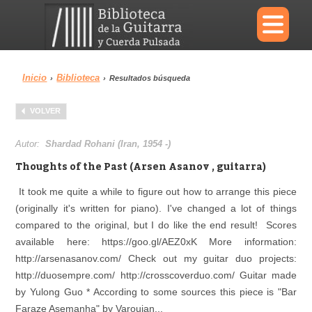
×
Inicio
Biblioteca
›
›
Resultados búsqueda
Menu
VOLVER
Biblioteca
Diccionario
Autor:
Shardad Rohani (Iran, 1954 -)
Thoughts of the Past (Arsen Asanov , guitarra)
It took me quite a while to figure out how to arrange this piece
(originally it's written for piano). I've changed a lot of things
Área personal
Reproductor
compared to the original, but I do like the end result! Scores
available here: https://goo.gl/AEZ0xK More information:
http://arsenasanov.com/ Check out my guitar duo projects:
http://duosempre.com/ http://crosscoverduo.com/ Guitar made
by Yulong Guo * According to some sources this piece is "Bar
Faraze Asemanha" by Varoujan...