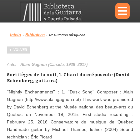
×
Inicio
Biblioteca
›
›
Resultados búsqueda
Menu
VOLVER
Biblioteca
Diccionario
Autor:
Alain Gagnon (Canada, 1938- 2017)
Sortilèges de la nuit, 1. Chant du crépuscule (David
Echenberg, guitarra)
''Nightly Enchantments'' : 1. ''Dusk Song'' Composer : Alain
Área personal
Reproductor
Gagnon (http://www.alaingagnon.net) This work was premiered
by David Echenberg at the Musée national des beaux-arts du
Québec on November 19, 2015. First studio recording :
February 25, 2016 Conservatoire de musique de Québec
Handmade guitar by Michael Thames, luthier (2004) Sound
technician : Éric Picard