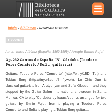
×
Inicio
Biblioteca
›
›
Resultados búsqueda
Menu
VOLVER
Biblioteca
Diccionario
Autor:
Isaac Albéniz (España, 1860-1909) / Arreglo Emilio Pujol
Op. 232 Cantos de España, IV - Córdoba (Teodoro
Perez Concierto / Sofia , guitarras)
Guitars: Teodoro Perez "Concierto" (http://bit.ly/15DmTut) and
Área personal
Reproductor
Tobias Berg (http://tinyurl.com/6m4yweh). Le Chic Duo is
classical guitarists Iren Arutyunyan and Sofia Gleeson, and they
stopped by the Guitar Salon International showroom in Santa
Monica, CA to play 'Cordoba' by Isaac Albeniz, arranged for two
guitars by Emilio Pujol. Iren is playing a Teodoro Perez
Concierto and Sofia is playing a Tobias Berg guitar....