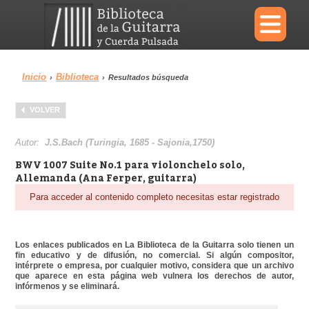
×
Inicio
Biblioteca
›
›
Resultados búsqueda
Menu
VOLVER
Biblioteca
Diccionario
Autor:
J.S.Bach (Turingia, 1685 - Sajonia,1750)
BWV 1007 Suite No.1 para violonchelo solo,
Allemanda (Ana Ferper, guitarra)
Para acceder al contenido completo necesitas estar registrado
Área personal
Reproductor
Los enlaces publicados en La Biblioteca de la Guitarra solo tienen un
fin educativo y de difusión, no comercial. Si algún compositor,
intérprete o empresa, por cualquier motivo, considera que un archivo
que aparece en esta página web vulnera los derechos de autor,
infórmenos y se eliminará.