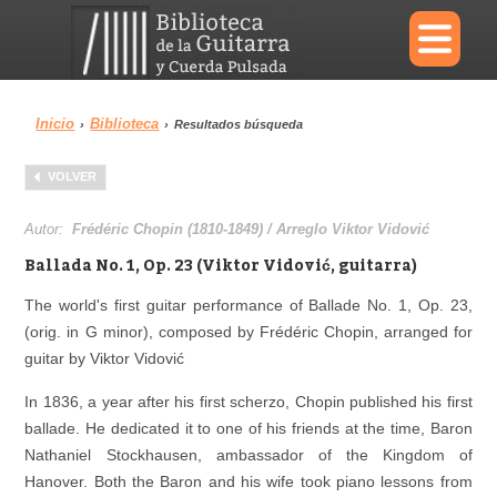
×
Inicio
Biblioteca
›
›
Resultados búsqueda
Menu
VOLVER
Biblioteca
Diccionario
Autor:
Frédéric Chopin (1810-1849) / Arreglo Viktor Vidović
Ballada No. 1, Op. 23 (Viktor Vidović, guitarra)
The world's first guitar performance of Ballade No. 1, Op. 23,
(orig. in G minor), composed by Frédéric Chopin, arranged for
Área personal
Reproductor
guitar by Viktor Vidović
In 1836, a year after his first scherzo, Chopin published his first
ballade. He dedicated it to one of his friends at the time, Baron
Nathaniel Stockhausen, ambassador of the Kingdom of
Hanover. Both the Baron and his wife took piano lessons from