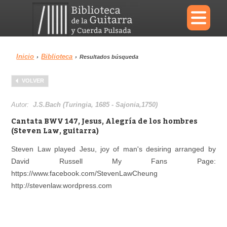
×
Inicio
Biblioteca
›
›
Resultados búsqueda
Menu
VOLVER
Biblioteca
Diccionario
Autor:
J.S.Bach (Turingia, 1685 - Sajonia,1750)
Cantata BWV 147, Jesus, Alegría de los hombres
(Steven Law, guitarra)
Steven Law played Jesu, joy of man's desiring arranged by
Área personal
Reproductor
David Russell My Fans Page:
https://www.facebook.com/StevenLawCheung
http://stevenlaw.wordpress.com