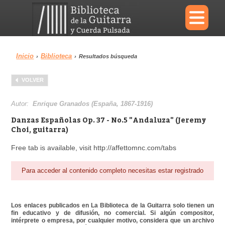
×
Inicio
Biblioteca
›
›
Resultados búsqueda
Menu
VOLVER
Biblioteca
Diccionario
Autor:
Enrique Granados (España, 1867-1916)
Danzas Españolas Op. 37 - No.5 "Andaluza" (Jeremy
Choi, guitarra)
Free tab is available, visit http://affettomnc.com/tabs
Área personal
Reproductor
Para acceder al contenido completo necesitas estar registrado
Los enlaces publicados en La Biblioteca de la Guitarra solo tienen un
fin educativo y de difusión, no comercial. Si algún compositor,
intérprete o empresa, por cualquier motivo, considera que un archivo