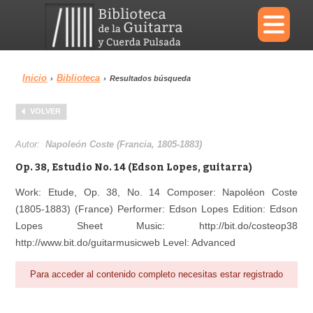
×
Inicio
Biblioteca
›
›
Resultados búsqueda
Menu
VOLVER
Biblioteca
Diccionario
Autor:
Napoleón Coste (Francia, 1805-1883)
Op. 38, Estudio No. 14 (Edson Lopes, guitarra)
Work: Etude, Op. 38, No. 14 Composer: Napoléon Coste
(1805-1883) (France) Performer: Edson Lopes Edition: Edson
Área personal
Reproductor
Lopes Sheet Music: http://bit.do/costeop38
http://www.bit.do/guitarmusicweb Level: Advanced
Para acceder al contenido completo necesitas estar registrado