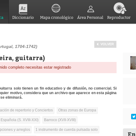
ca
Diccionario
Mapa cronológico
Área Personal
Reproductor
VOLVER
rtugal, 1704-1742)
eira, guitarra)
nido completo necesitas estar registrado
itarra solo tienen un fin educativo y de difusión, no comercial. Si
lquier motivo, considera que un archivo que aparece en esta página
se eliminará.
tación de repertorio y Conciertos
Otras zonas de Europa
 Española (S. XVIII-XXI)
Barroco (XVII-XVIII)
pciones y arreglos
1 instrumento de cuerda pulsada solo
En