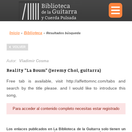
×
Inicio
Biblioteca
›
›
Resultados búsqueda
Menu
VOLVER
Biblioteca
Diccionario
Autor:
Vladimir Cosma
Reality "La Boum" (Jeremy Choi, guitarra)
Free tab is available, visit http://affettomnc.com/tabs and
search by the title please. and I would like to introduce this
Área personal
Reproductor
song,
Para acceder al contenido completo necesitas estar registrado
Los enlaces publicados en La Biblioteca de la Guitarra solo tienen un