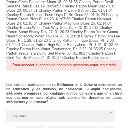
Patton Circle Round the Moon 18. 00:51:55 Charley Patton Devil
Sent the Rain Blues 19. 00:54:53 Charley Patton Mean Black Cat
Blues 20. 00:57:51 Charley Patton Frankie & Albert 21. 01:01:04
Charley Patton Some These Days I'll Be Gone 22. 01:04:23 Charley
Patton Green River Blues 23. 01:07:38 Charley Patton Hammer
Blues 24. 01:10:54 Charley Patton Magnolia Blues 25. 01:14:04
Charley Patton When Your Way Gets Dark 26. 01:17:13 Charley
Patton Some Happy Day 27. 01:20:23 Charley Patton You're Gonna
Need Somebody When You Die 28. 01:23:18 Charley Patton Jim Lee
Blues, Pt. 1 29. 01:26:20 Charley Patton Jim Lee Blues, Pt. 2 30.
01:29:21 Charley Patton High Water Everywhere, Pt. 1 31. 01:32:23
Charley Patton High Water Everywhere, Pt. 2 32. 01:35:25 Charley
Patton Jesus Is a Dying Bed Maker 33. 01:38:17 Charley Patton I
Shall Not Be Moved 34. 01:41:17 Charley Patton Rattlesnake...
Para acceder al contenido completo necesitas estar registrado
Los enlaces publicados en La Biblioteca de la Guitarra solo tienen un
fin educativo y de difusión, no comercial. Si algún compositor,
intérprete o empresa, por cualquier motivo, considera que un archivo
que aparece en esta página web vulnera los derechos de autor,
infórmenos y se eliminará.
Etiquetas