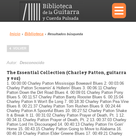
×
Inicio
Biblioteca
›
›
Resultados búsqueda
Menu
VOLVER
Biblioteca
Diccionario
Autor:
Desconocido
The Essential Collection (Charley Patton, guitarra
y voz)
1. 00:00:00 Charley Patton Mississippi Boweavil Blues 2. 00:03:06
Charley Patton Screamin' & Hollerin' Blues 3. 00:06:11 Charley
Patton Down the Dirt Road Blues 4. 00:09:01 Charley Patton Pony
Área personal
Reproductor
Blues 5. 00:11:57 Charley Patton Banty Rooster Blues 6. 00:15:04
Charley Patton It Won't Be Long 7. 00:18:30 Charley Patton Pea Vine
Blues 8. 00:21:37 Charley Patton Tom Rushen Blues 9. 00:24:44
Charley Patton A Spoonful Blues 10. 00:27:52 Charley Patton Shake
It & Break It 11. 00:31:02 Charley Patton Prayer of Death, Pt. 1 12.
00:34:11 Charley Patton Prayer of Death, Pt. 2 13. 00:37:03 Charley
Patton Lord I'm Discouraged 14. 00:40:13 Charley Patton I'm Goin'
Home 15. 00:43:15 Charley Patton Going to Move to Alabama 16.
00:46:19 Charley Patton Elder Greene Blues 17. 00:49:21 Charley