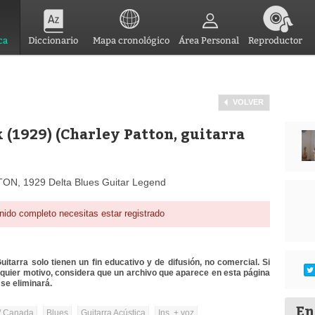
ca
Diccionario
Mapa cronológico
Área Personal
Reproductor
VOLVER
(1929) (Charley Patton, guitarra
ON, 1929 Delta Blues Guitar Legend
nido completo necesitas estar registrado
itarra solo tienen un fin educativo y de difusión, no comercial. Si
lquier motivo, considera que un archivo que aparece en esta página
se eliminará.
En
/ Canada
Blues
Guitarra Acústica
Ins. + voz