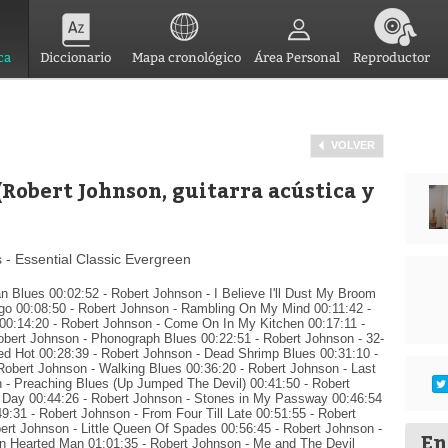
ca
Diccionario
Mapa cronológico
Área Personal
Reproductor
VOLVER
Robert Johnson, guitarra acústica y
- Essential Classic Evergreen
 Blues 00:02:52 - Robert Johnson - I Believe I'll Dust My Broom
go 00:08:50 - Robert Johnson - Rambling On My Mind 00:11:42 -
00:14:20 - Robert Johnson - Come On In My Kitchen 00:17:11 -
obert Johnson - Phonograph Blues 00:22:51 - Robert Johnson - 32-
ed Hot 00:28:39 - Robert Johnson - Dead Shrimp Blues 00:31:10 -
Robert Johnson - Walking Blues 00:36:20 - Robert Johnson - Last
 - Preaching Blues (Up Jumped The Devil) 00:41:50 - Robert
 Day 00:44:26 - Robert Johnson - Stones in My Passway 00:46:54
49:31 - Robert Johnson - From Four Till Late 00:51:55 - Robert
ert Johnson - Little Queen Of Spades 00:56:45 - Robert Johnson -
En
en Hearted Man 01:01:35 - Robert Johnson - Me and The Devil