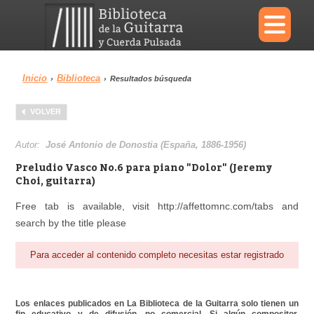
×
Inicio
Biblioteca
›
›
Resultados búsqueda
Menu
VOLVER
Biblioteca
Diccionario
Autor:
José Antonio de Donostia (España, 1886-1956)
Preludio Vasco No.6 para piano "Dolor" (Jeremy
Choi, guitarra)
Free tab is available, visit http://affettomnc.com/tabs and
Área personal
Reproductor
search by the title please
Para acceder al contenido completo necesitas estar registrado
Los enlaces publicados en La Biblioteca de la Guitarra solo tienen un
fin educativo y de difusión, no comercial. Si algún compositor,