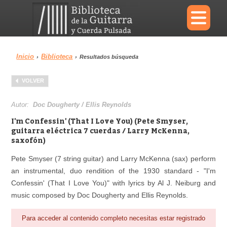
×
Inicio
Biblioteca
›
›
Resultados búsqueda
Menu
VOLVER
Biblioteca
Diccionario
Autor:
Doc Dougherty / Ellis Reynolds
I'm Confessin' (That I Love You) (Pete Smyser,
guitarra eléctrica 7 cuerdas / Larry McKenna,
saxofón)
Área personal
Reproductor
Pete Smyser (7 string guitar) and Larry McKenna (sax) perform
an instrumental, duo rendition of the 1930 standard - "I'm
Confessin' (That I Love You)" with lyrics by Al J. Neiburg and
music composed by Doc Dougherty and Ellis Reynolds.
Para acceder al contenido completo necesitas estar registrado