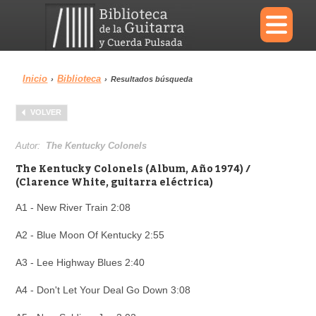
×
Inicio
Biblioteca
›
›
Resultados búsqueda
Menu
VOLVER
Biblioteca
Diccionario
Autor:
The Kentucky Colonels
The Kentucky Colonels (Album, Año 1974) /
(Clarence White, guitarra eléctrica)
A1 - New River Train 2:08
Área personal
Reproductor
A2 - Blue Moon Of Kentucky 2:55
A3 - Lee Highway Blues 2:40
A4 - Don't Let Your Deal Go Down 3:08