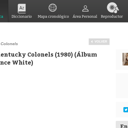
ca
Diccionario
Mapa cronológico
Área Personal
Reproductor
VOLVER
 Colonels
entucky Colonels (1980) (Álbum
ence White)
En