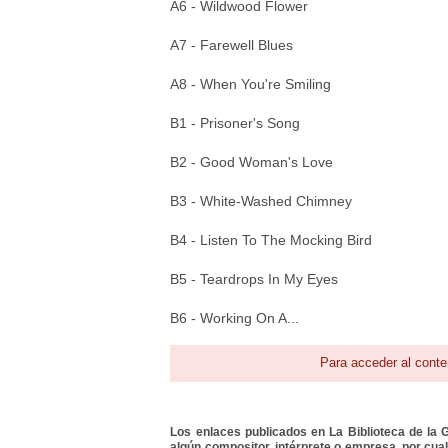
A6 - Wildwood Flower
A7 - Farewell Blues
A8 - When You're Smiling
B1 - Prisoner's Song
B2 - Good Woman's Love
B3 - White-Washed Chimney
B4 - Listen To The Mocking Bird
B5 - Teardrops In My Eyes
B6 - Working On A...
Para acceder al conte
Los enlaces publicados en La Biblioteca de la Gu
algún compositor, intérprete o empresa, por cua