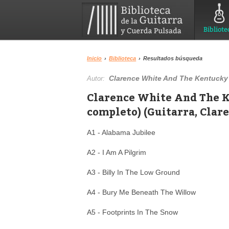
Bibliote
Inicio
›
Biblioteca
›
Resultados búsqueda
Clarence White And The Kentucky
Autor:
Clarence White And The K
completo) (Guitarra, Clar
A1 - Alabama Jubilee
A2 - I Am A Pilgrim
A3 - Billy In The Low Ground
A4 - Bury Me Beneath The Willow
A5 - Footprints In The Snow