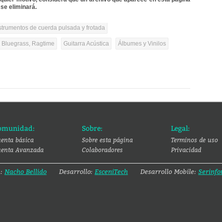
se eliminará.
strumentos de cuerda pulsada y frotada
, Bluegrass, Ragtime
Guitarra Acústica
Álbumes y Vinilos
omunidad:
Sobre:
Legal:
enta básica
Sobre esta página
Terminos de uso
enta Avanzada
Colaboradores
Privacidad
a:
Nacho Bellido
Desarrollo:
EsceniTech
Desarrollo Mobile:
Serinfo