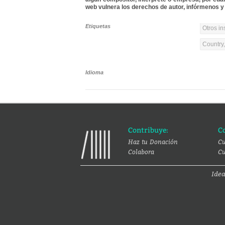
web vulnera los derechos de autor, infórmenos y 
Etiquetas
Otros in
Country
Idioma
Contribuye:
C
Haz tu Donación
Cu
Colabora
Cu
Ide