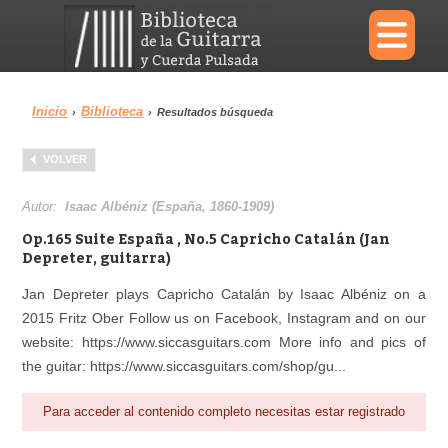
×
Inicio
Biblioteca
›
›
Resultados búsqueda
Menu
VOLVER
Biblioteca
Diccionario
Autor:
Isaac Albéniz (España, 1860-1909)
Op.165 Suite España , No.5 Capricho Catalán (Jan
Depreter, guitarra)
Jan Depreter plays Capricho Catalán by Isaac Albéniz on a
Área personal
Reproductor
2015 Fritz Ober Follow us on Facebook, Instagram and on our
website: https://www.siccasguitars.com More info and pics of
the guitar: https://www.siccasguitars.com/shop/gu...
Para acceder al contenido completo necesitas estar registrado