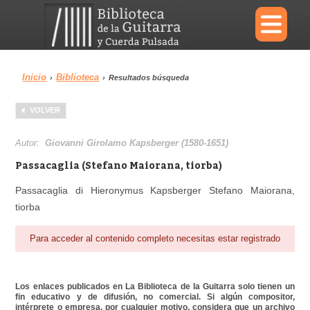
×
Inicio
Biblioteca
›
›
Resultados búsqueda
Menu
VOLVER
Biblioteca
Diccionario
Autor:
Giovanni Girolamo Kapsberger (1580-1651)
Passacaglia (Stefano Maiorana, tiorba)
Passacaglia di Hieronymus Kapsberger Stefano Maiorana,
tiorba
Área personal
Reproductor
Para acceder al contenido completo necesitas estar registrado
Los enlaces publicados en La Biblioteca de la Guitarra solo tienen un
fin educativo y de difusión, no comercial. Si algún compositor,
intérprete o empresa, por cualquier motivo, considera que un archivo