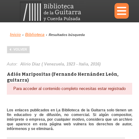
×
Inicio
Biblioteca
›
›
Resultados búsqueda
Menu
VOLVER
Biblioteca
Diccionario
Autor:
Alirio Díaz ( Venezuela, 1923 - Italia, 2016)
Adiós Maripositas (Fernando Hernández León,
guitarra)
Para acceder al contenido completo necesitas estar registrado
Área personal
Reproductor
Los enlaces publicados en La Biblioteca de la Guitarra solo tienen un
fin educativo y de difusión, no comercial. Si algún compositor,
intérprete o empresa, por cualquier motivo, considera que un archivo
que aparece en esta página web vulnera los derechos de autor,
infórmenos y se eliminará.