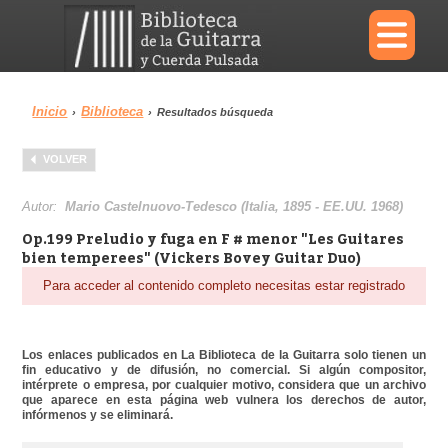
×
Inicio
Biblioteca
›
›
Resultados búsqueda
Menu
VOLVER
Biblioteca
Diccionario
Autor:
Mario Castelnuovo-Tedesco (Italia, 1895 - EE.UU. 1968)
Op.199 Preludio y fuga en F # menor "Les Guitares
bien temperees" (Vickers Bovey Guitar Duo)
Para acceder al contenido completo necesitas estar registrado
Área personal
Reproductor
Los enlaces publicados en La Biblioteca de la Guitarra solo tienen un
fin educativo y de difusión, no comercial. Si algún compositor,
intérprete o empresa, por cualquier motivo, considera que un archivo
que aparece en esta página web vulnera los derechos de autor,
infórmenos y se eliminará.