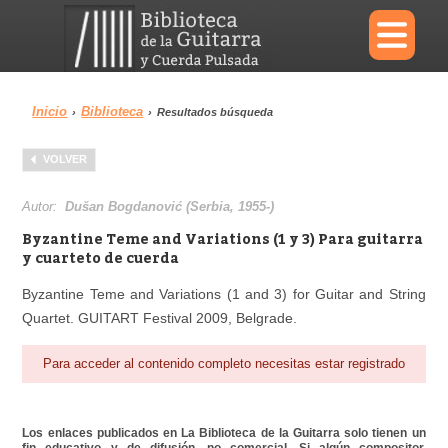
×
Inicio
Biblioteca
›
›
Resultados búsqueda
Menu
VOLVER
Biblioteca
Diccionario
Autor:
Dušan Bogdanović (Serbia, 1955-)
Byzantine Teme and Variations (1 y 3) Para guitarra
y cuarteto de cuerda
Byzantine Teme and Variations (1 and 3) for Guitar and String
Área personal
Reproductor
Quartet. GUITART Festival 2009, Belgrade.
Para acceder al contenido completo necesitas estar registrado
Los enlaces publicados en La Biblioteca de la Guitarra solo tienen un
fin educativo y de difusión, no comercial. Si algún compositor,