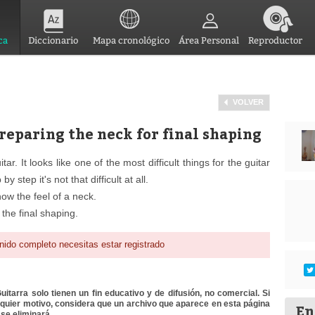
ca
Diccionario
Mapa cronológico
Área Personal
Reproductor
VOLVER
reparing the neck for final shaping
itar. It looks like one of the most difficult things for the guitar
 step it's not that difficult at all.
ow the feel of a neck.
 the final shaping.
nido completo necesitas estar registrado
itarra solo tienen un fin educativo y de difusión, no comercial. Si
lquier motivo, considera que un archivo que aparece en esta página
En
se eliminará.