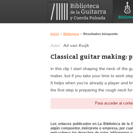
Bibliote
Inicio
›
Biblioteca
›
Resultados búsqueda
Ad van Kuijk
Autor:
Classical guitar making: p
in this clip I start shaping the neck of the gu
maker, but if you take your time to work step by
It helps when you're already a player and kn
the first step is preparing the rough neck for
Para acceder al conte
Los enlaces publicados en La Biblioteca de la Gu
algún compositor, intérprete o empresa, por cua
web vulnera los derechos de autor, infórmenos y 