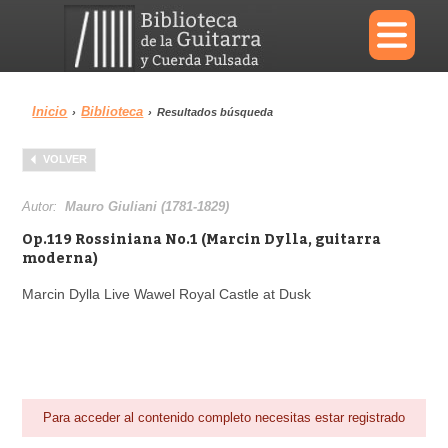
×
Inicio
Biblioteca
›
›
Resultados búsqueda
Menu
VOLVER
Biblioteca
Diccionario
Autor:
Mauro Giuliani (1781-1829)
Op.119 Rossiniana No.1 (Marcin Dylla, guitarra
moderna)
Marcin Dylla Live Wawel Royal Castle at Dusk
Área personal
Reproductor
Para acceder al contenido completo necesitas estar registrado