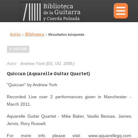
×
Inicio
Biblioteca
›
›
Resultados búsqueda
Menu
VOLVER
Biblioteca
Diccionario
Autor:
Andrew York (EE. UU. 1958-)
Quiccan (Aquarelle Guitar Quartet)
"Quiccan" by Andrew York
Área personal
Reproductor
Recorded Live over 2 performances given in Manchester -
March 2011.
Aquarelle Guitar Quartet - Mike Baker, Vasilis Bessas, James
Jervis, Rory Russell.
For more info please visit: www.aquarellegq.com