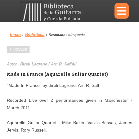
×
Inicio
Biblioteca
›
›
Resultados búsqueda
Menu
VOLVER
Biblioteca
Diccionario
Autor:
Bireli Lagrene / Arr. R. Safhill
Made In France (Aquarelle Guitar Quartet)
"Made In France" by Bireli Lagrene. Arr. R. Safhill
Área personal
Reproductor
Recorded Live over 2 performances given in Manchester -
March 2011.
Aquarelle Guitar Quartet - Mike Baker, Vasilis Bessas, James
Jervis, Rory Russell.