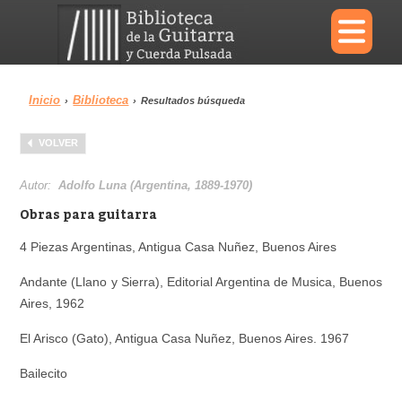
×
Inicio
Biblioteca
›
›
Resultados búsqueda
Menu
VOLVER
Biblioteca
Diccionario
Autor:
Adolfo Luna (Argentina, 1889-1970)
Obras para guitarra
4 Piezas Argentinas, Antigua Casa Nuñez, Buenos Aires
Área personal
Reproductor
Andante (Llano y Sierra), Editorial Argentina de Musica, Buenos
Aires, 1962
El Arisco (Gato), Antigua Casa Nuñez, Buenos Aires. 1967
Bailecito