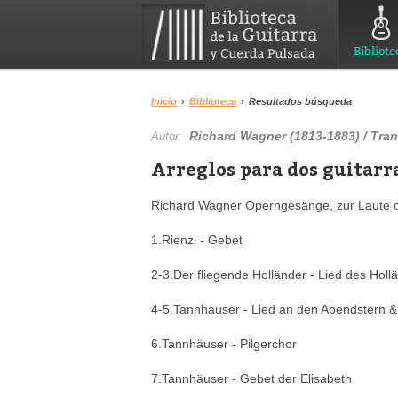
Bibliote
Inicio
›
Biblioteca
›
Resultados búsqueda
Richard Wagner (1813-1883) / Tran
Autor:
Arreglos para dos guitarr
Richard Wagner Operngesänge, zur Laute o
1.Rienzi - Gebet
2-3.Der fliegende Holländer - Lied des Hol
4-5.Tannhäuser - Lied an den Abendstern &
6.Tannhäuser - Pilgerchor
7.Tannhäuser - Gebet der Elisabeth