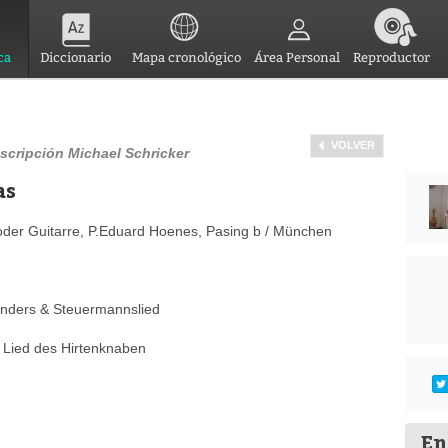
ca
Diccionario
Mapa cronológico
Área Personal
Reproductor
VOLVER
scripción Michael Schricker
as
der Guitarre, P.Eduard Hoenes, Pasing b / München
länders & Steuermannslied
 Lied des Hirtenknaben
En