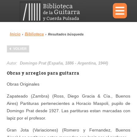
×
Inicio
Biblioteca
›
›
Resultados búsqueda
Menu
VOLVER
Biblioteca
Diccionario
Autor:
Domingo Prat (España, 1886 - Argentina, 1944)
Obras y arreglos para guitarra
Obras Originales
Área personal
Reproductor
Zapateado (Zambra) (Ross, Diego Gracia & Cía., Buenos
Aires) Partituras pertenecientes a Horacio Maspoli, pupilo de
Domingo Prat desde 1927. Las partituras estan marcadas con
lapiz por el profesor.
Gran Jota (Variaciones) (Romero y Fernandez, Buenos