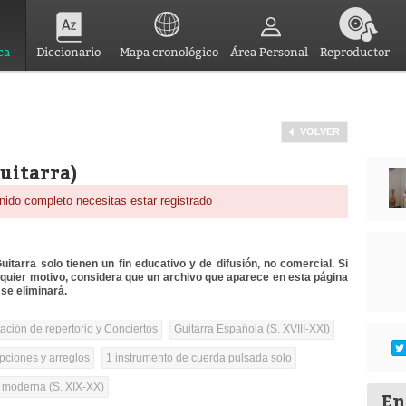
ca
Diccionario
Mapa cronológico
Área Personal
Reproductor
VOLVER
uitarra)
nido completo necesitas estar registrado
itarra solo tienen un fin educativo y de difusión, no comercial. Si
lquier motivo, considera que un archivo que aparece en esta página
se eliminará.
tación de repertorio y Conciertos
Guitarra Española (S. XVIII-XXI)
pciones y arreglos
1 instrumento de cuerda pulsada solo
a moderna (S. XIX-XX)
En