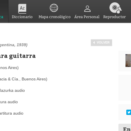
ca
Diccionario
Mapa cronológico
Área Personal
Reproductor
VOLVER
gentina, 1939)
ara guitarra
nos Aires)
acia & Cía., Buenos Aires)
Mazurka audio
tura audio
rtitura audio
En