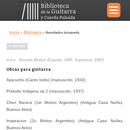
×
Inicio
Biblioteca
›
›
Resultados búsqueda
Menu
VOLVER
Biblioteca
Diccionario
Autor:
Ricardo Muñoz (España, 1887, Argentina, 1967)
Obras para guitarra
Ayacucho (Canto Indio) (manuscrito, 1934)
Área personal
Reproductor
Preludio Indigena op.2 (manuscrito, 1937)
Chen Baracà (1er Motivo Argentino) (Antigua Casa Nuñez,
Buenos Aires)
Inspiracion (2o Motivo Argentino) (Antigua Casa Nuñez,
Buenos Aires)