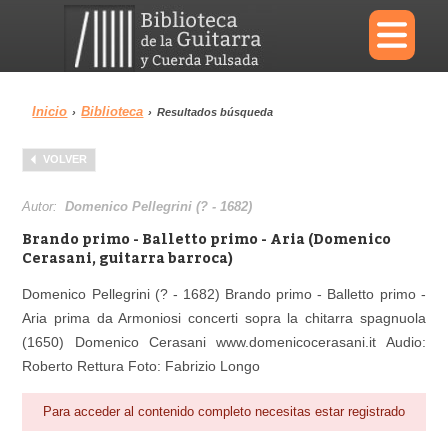
×
Inicio
Biblioteca
›
›
Resultados búsqueda
Menu
VOLVER
Biblioteca
Diccionario
Autor:
Domenico Pellegrini (? - 1682)
Brando primo - Balletto primo - Aria (Domenico
Cerasani, guitarra barroca)
Domenico Pellegrini (? - 1682) Brando primo - Balletto primo -
Área personal
Reproductor
Aria prima da Armoniosi concerti sopra la chitarra spagnuola
(1650) Domenico Cerasani www.domenicocerasani.it Audio:
Roberto Rettura Foto: Fabrizio Longo
Para acceder al contenido completo necesitas estar registrado