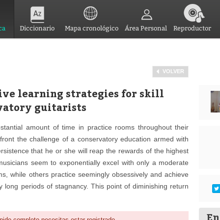
ca
Diccionario
Mapa cronológico
Área Personal
Reproductor
VOLVER
ve learning strategies for skill
atory guitarists
tantial amount of time in practice rooms throughout their
front
the challenge of a conservatory education armed with
rsistence that he or she will reap the rewards of the highest
musicians seem to exponentially excel with only a moderate
oms, while others practice seemingly obsessively and achieve
y long periods of stagnancy. This point of diminishing return
En
nido completo necesitas estar registrado