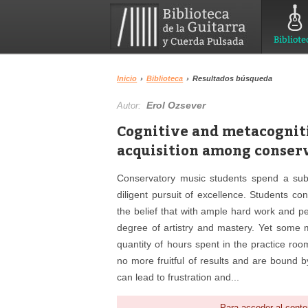
Bibliote
Inicio
›
Biblioteca
›
Resultados búsqueda
Erol Ozsever
Autor:
Cognitive and metacogniti
acquisition among conserv
Conservatory music students spend a subs
diligent pursuit of excellence. Students con
the belief that with ample hard work and pe
degree of artistry and mastery. Yet some 
quantity of hours spent in the practice ro
no more fruitful of results and are bound b
can lead to frustration and...
Para acceder al conte