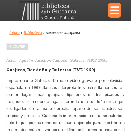
×
Inicio
Biblioteca
›
›
Resultados búsqueda
Menu
VOLVER
Biblioteca
Diccionario
Autor:
Agustín Castellón Campos "Sabicas" (1912-1990)
Guajiras, Rondeña y Bulerías (TVE 1969)
Impresionante Sabicas. En este video gravado por televisión
española en 1969 Sabicas interpreta tres palos flamencos, en
Área personal
Reproductor
primer lugar, unas guajiras, fijémonos en los picados y
rasgueos. En segundo lugar interpreta una rondeña en la que
los ligados de la mano derecha, aparte de ser rapidos son
limpios y precisos. Culmina la interpretación con unas bulerías,
este toque por bulerias es un buen ejemplo para mostrar los
tres modos más relevantes en el flamenco, primero pasa por el