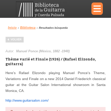
×
Inicio
Biblioteca
›
›
Resultados búsqueda
Menu
VOLVER
Biblioteca
Diccionario
Autor:
Manuel Ponce (México, 1882 -1948)
Thè­me varié et Fina­le (1926) / (Rafael Elizondo,
guitarra)
Here's Rafael Elizondo playing Manuel Ponce's Theme,
Área personal
Reproductor
Variations and Finale on a new 2014 Daniel Friederich classical
guitar at the Guitar Salon International showroom in Santa
Monica, CA.
http://www.guitarsalon.com/