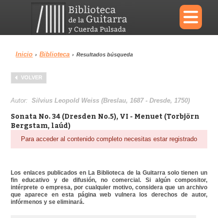
×
Inicio
Biblioteca
›
›
Resultados búsqueda
Menu
VOLVER
Biblioteca
Diccionario
Autor:
Silvius Leopold Weiss (Breslau, 1687 - Dresde, 1750)
Sonata No. 34 (Dresden No.5), VI - Menuet (Torbjörn
Bergstam, laúd)
Para acceder al contenido completo necesitas estar registrado
Área personal
Reproductor
Los enlaces publicados en La Biblioteca de la Guitarra solo tienen un
fin educativo y de difusión, no comercial. Si algún compositor,
intérprete o empresa, por cualquier motivo, considera que un archivo
que aparece en esta página web vulnera los derechos de autor,
infórmenos y se eliminará.