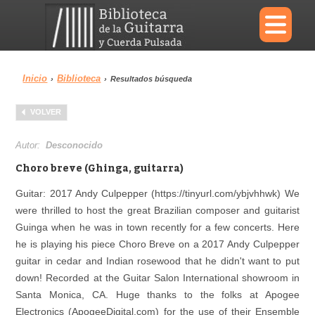
×
Inicio
Biblioteca
›
›
Resultados búsqueda
Menu
VOLVER
Biblioteca
Diccionario
Autor:
Desconocido
Choro breve (Ghinga, guitarra)
Guitar: 2017 Andy Culpepper (https://tinyurl.com/ybjvhhwk) We
were thrilled to host the great Brazilian composer and guitarist
Área personal
Reproductor
Guinga when he was in town recently for a few concerts. Here
he is playing his piece Choro Breve on a 2017 Andy Culpepper
guitar in cedar and Indian rosewood that he didn't want to put
down! Recorded at the Guitar Salon International showroom in
Santa Monica, CA. Huge thanks to the folks at Apogee
Electronics (ApogeeDigital.com) for the use of their Ensemble