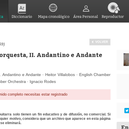
ca
Diccionario
Mapa cronológico
Área Personal
Reproductor
VOLVER
59)
 orquesta, II. Andantino e Andante
I. Andantino e Andante · Heitor Villalobos · English Chamber
ber Orchestra · Ignacio Rodes
nido completo necesitas estar registrado
itarra solo tienen un fin educativo y de difusión, no comercial. Si
lquier motivo, considera que un archivo que aparece en esta página
se eliminará.
En