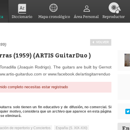
ca
Diccionario
Mapa cronológico
Área Personal
Reproductor
VOLVER
999)
rras (1959) (ARTIS GuitarDuo )
onadilla (Joaquin Rodrigo). The guitars are built by Gernot
ww.artis-guitarduo.com or www.facebook.de/artisgitarrenduo
nido completo necesitas estar registrado
itarra solo tienen un fin educativo y de difusión, no comercial. Si
lquier motivo, considera que un archivo que aparece en esta página
se eliminará.
En
tación de repertorio y Conciertos
España (S. XIX-XXI)