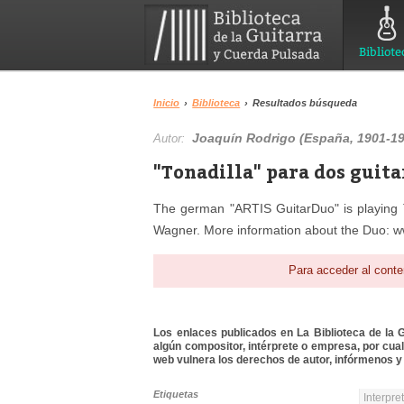
Bibliote
Inicio
›
Biblioteca
›
Resultados búsqueda
Joaquín Rodrigo (España, 1901-1
Autor:
"Tonadilla" para dos guita
The german "ARTIS GuitarDuo" is playing T
Wagner. More information about the Duo: w
Para acceder al conte
Los enlaces publicados en La Biblioteca de la Gu
algún compositor, intérprete o empresa, por cua
web vulnera los derechos de autor, infórmenos y 
Etiquetas
Interpre